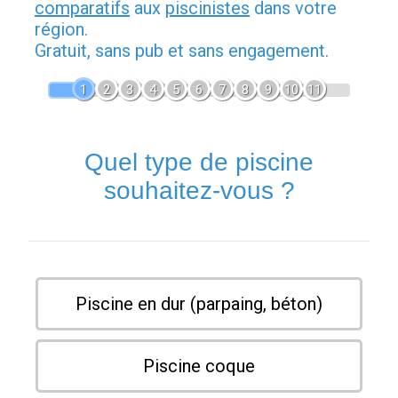
comparatifs
aux
piscinistes
dans votre
région.
Gratuit, sans pub et sans engagement.
1
2
3
4
5
6
7
8
9
10
11
Quel type de piscine
souhaitez-vous ?
Piscine en dur (parpaing, béton)
Piscine coque